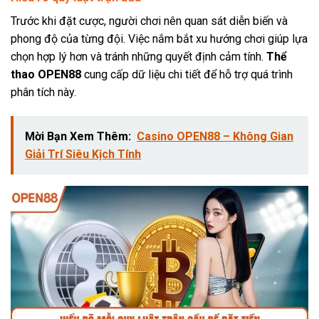
Trước khi đặt cược, người chơi nên quan sát diễn biến và
phong độ của từng đội. Việc nắm bắt xu hướng chơi giúp lựa
chọn hợp lý hơn và tránh những quyết định cảm tính.
Thể
thao OPEN88
cung cấp dữ liệu chi tiết để hỗ trợ quá trình
phân tích này.
Mời Bạn Xem Thêm:
Casino OPEN88 – Không Gian
Giải Trí Siêu Kịch Tính