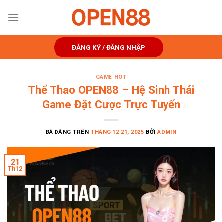
Chuyển
đến
nội
dung
ĐĂNG KÝ / ĐĂNG NHẬP
GAME HOT
Thể Thao OPEN88 – Hệ Sinh Thái
Game Đặt Cược Trực Tuyến
ĐÃ ĐĂNG TRÊN
THÁNG 12 21, 2025
BỞI
ADMIN
21
Th12