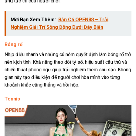
ứng tức thì của người chơi.
Mời Bạn Xem Thêm:
Bắn Cá OPEN88 – Trải
Nghiệm Giải Trí Sống Động Dưới Đáy Biển
Bóng rổ
Nhịp điệu nhanh và những cú ném quyết định làm bóng rổ trở
nên kịch tính. Khả năng theo dõi tỷ số, hiệu suất cầu thủ và
chiến thuật phòng ngự giúp trải nghiệm thêm sâu sắc. Không
gian này tạo điều kiện để người chơi hòa mình vào từng
khoảnh khắc căng thẳng và hồi hộp.
Tennis