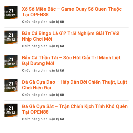
Xổ
Cập
Dưới
Số
Xổ Số Miền Bắc – Game Quay Số Quen Thuộc
Nhật
Đáy
21
Miền
Nhanh
Tại OPEN88
Biển
Th12
Nam
Và
Chức năng bình luận bị tắt
ở
Tại
Phân
Xổ
OPEN88
Tích
Số
Bắn Cá Bingo Là Gì? Trải Nghiệm Giải Trí Với
–
Chuẩn
21
Miền
Trải
Nhịp Chơi Mới
Th12
Bắc
Nghiệm
Chức năng bình luận bị tắt
ở
–
Giải
Bắn
Game
Trí
Cá
Bắn Cá Thần Tài – Sức Hút Giải Trí Mãnh Liệt
Quay
Linh
21
Bingo
Số
Đại Dương Mới
Hoạt
Th12
Là
Quen
Chức năng bình luận bị tắt
ở
Gì?
Thuộc
Bắn
Trải
Tại
Cá
Đá Gà Cựa Dao – Hấp Dẫn Bởi Chiến Thuật, Luật
Nghiệm
OPEN88
21
Thần
Giải
Chơi Hiện Đại
Th12
Tài
Trí
Chức năng bình luận bị tắt
ở
–
Với
Đá
Sức
Nhịp
Gà
Đá Gà Cựa Sắt – Trận Chiến Kịch Tính Khó Quên
Hút
Chơi
21
Cựa
Giải
Tại OPEN88
Mới
Th12
Dao
Trí
Chức năng bình luận bị tắt
ở
–
Mãnh
Đá
Hấp
Liệt
Gà
Dẫn
Đại