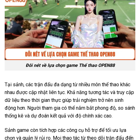
Đôi nét về lựa chọn game Thể thao OPEN88
Tại sảnh, các trận đấu đa dạng từ nhiều môn thể thao khác
nhau được cập nhật liên tục. Khả năng tương tác và truy cập
dữ liệu theo thời gian thực giúp trải nghiệm trở nên sinh
động hơn. Người tham gia có thể nắm bắt phong độ, so sánh
thống kê và dự đoán kết quả với độ chính xác cao.
Sảnh game còn tích hợp các công cụ hỗ trợ để tối ưu lựa
chọn và quản lý rủi ro. Mọi thao tác từ theo dõi trận đấu đến