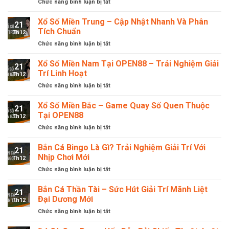
Chức năng bình luận bị tắt
ở
Hành
Bị
Bắn
Trình
Gián
Cá
Xổ Số Miền Trung – Cập Nhật Nhanh Và Phân
Giải
Đoạn
21
OPEN88
Trí
Tích Chuẩn
Th12
–
Cực
Chức năng bình luận bị tắt
ở
Trải
Kỳ
Xổ
Nghiệm
Uy
Số
Xổ Số Miền Nam Tại OPEN88 – Trải Nghiệm Giải
Giải
Tín
21
Miền
Trí
Trí Linh Hoạt
Th12
Trung
Sống
Chức năng bình luận bị tắt
ở
–
Động
Xổ
Cập
Dưới
Số
Xổ Số Miền Bắc – Game Quay Số Quen Thuộc
Nhật
Đáy
21
Miền
Nhanh
Tại OPEN88
Biển
Th12
Nam
Và
Chức năng bình luận bị tắt
ở
Tại
Phân
Xổ
OPEN88
Tích
Số
Bắn Cá Bingo Là Gì? Trải Nghiệm Giải Trí Với
–
Chuẩn
21
Miền
Trải
Nhịp Chơi Mới
Th12
Bắc
Nghiệm
Chức năng bình luận bị tắt
ở
–
Giải
Bắn
Game
Trí
Cá
Bắn Cá Thần Tài – Sức Hút Giải Trí Mãnh Liệt
Quay
Linh
21
Bingo
Số
Đại Dương Mới
Hoạt
Th12
Là
Quen
Chức năng bình luận bị tắt
ở
Gì?
Thuộc
Bắn
Trải
Tại
Cá