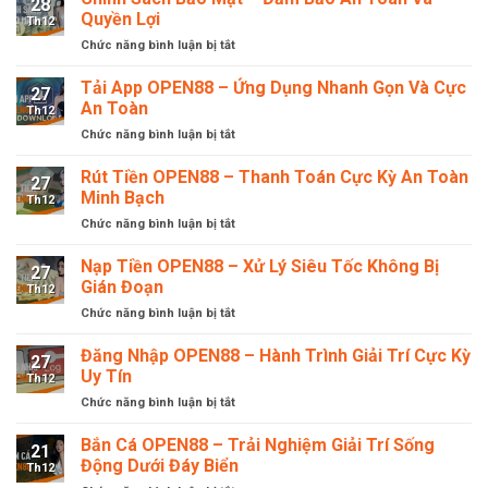
28
Điều
Sử
Quyền Lợi
Th12
Kiện
Dụng
Chức năng bình luận bị tắt
ở
–
Rõ
Chính
Đảm
Ràng
Sách
Tải App OPEN88 – Ứng Dụng Nhanh Gọn Và Cực
Bảo
27
Bảo
Tuyệt
An Toàn
Th12
Mật
Đối
Chức năng bình luận bị tắt
ở
–
Quyền
Tải
Đảm
Lợi
App
Rút Tiền OPEN88 – Thanh Toán Cực Kỳ An Toàn
Bảo
Hội
27
OPEN88
An
Minh Bạch
Viên
Th12
–
Toàn
Chức năng bình luận bị tắt
ở
Ứng
Và
Rút
Dụng
Quyền
Tiền
Nạp Tiền OPEN88 – Xử Lý Siêu Tốc Không Bị
Nhanh
Lợi
27
OPEN88
Gọn
Gián Đoạn
Th12
–
Và
Chức năng bình luận bị tắt
ở
Thanh
Cực
Nạp
Toán
An
Tiền
Đăng Nhập OPEN88 – Hành Trình Giải Trí Cực Kỳ
Cực
Toàn
27
OPEN88
Kỳ
Uy Tín
Th12
–
An
Chức năng bình luận bị tắt
ở
Xử
Toàn
Đăng
Lý
Minh
Nhập
Bắn Cá OPEN88 – Trải Nghiệm Giải Trí Sống
Siêu
Bạch
21
OPEN88
Tốc
Động Dưới Đáy Biển
Th12
–
Không