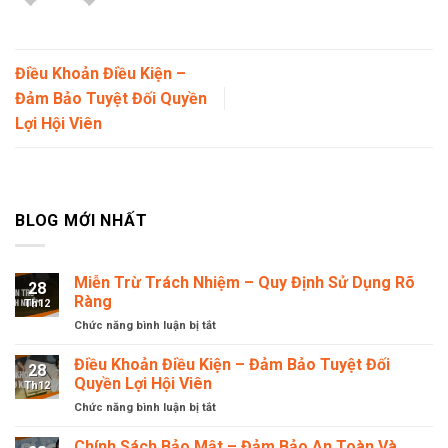
Điều Khoản Điều Kiện –
Đảm Bảo Tuyệt Đối Quyền
Lợi Hội Viên
BLOG MỚI NHẤT
Miễn Trừ Trách Nhiệm – Quy Định Sử Dụng Rõ
28
Ràng
Th12
Chức năng bình luận bị tắt
ở
Miễn
Trừ
Điều Khoản Điều Kiện – Đảm Bảo Tuyệt Đối
28
Trách
Quyền Lợi Hội Viên
Th12
Nhiệm
Chức năng bình luận bị tắt
ở
–
Điều
Quy
Khoản
Chính Sách Bảo Mật – Đảm Bảo An Toàn Và
Định