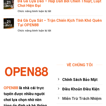
Đá Gà Cựa Dao – Hấp Dẫn Bởi Chiến Thuật, Luật
Nghiệm
OPEN88
21
Thần
Giải
Chơi Hiện Đại
Th12
Tài
Trí
Chức năng bình luận bị tắt
ở
–
Với
Đá
Sức
Nhịp
Gà
Đá Gà Cựa Sắt – Trận Chiến Kịch Tính Khó Quên
Hút
Chơi
21
Cựa
Giải
Tại OPEN88
Mới
Th12
Dao
Trí
Chức năng bình luận bị tắt
ở
–
Mãnh
Đá
Hấp
Liệt
Gà
Dẫn
Đại
Cựa
Bởi
Dương
Sắt
Chiến
Mới
–
Thuật,
Trận
Luật
Chiến
Chơi
Kịch
Hiện
VỀ CHÚNG TÔI
Tính
Đại
Khó
Quên
Chính Sách Bảo Mật
Tại
OPEN88
OPEN88
là nhà cái trực
Điều Khoản Điều Kiện
tuyến được nhiều người
Miễn Trừ Trách Nhiệm
chơi lựa chọn nhờ nền
tảng ổn định và hệ thống