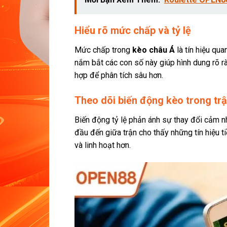
Hiểu rõ mức chấp và tỷ lệ
Mức chấp trong
kèo châu Á
là tín hiệu qu
nắm bắt các con số này giúp hình dung rõ rà
hợp để phân tích sâu hơn.
Theo dõi biến động kèo trong tr
Biến động tỷ lệ phản ánh sự thay đổi cảm n
đầu đến giữa trận cho thấy những tín hiệu t
và linh hoạt hơn.