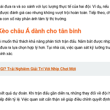
 đưa ra và so sánh với lực lượng thực tế của hai đội. Ví dụ, nếu
 được đánh giá cao nhưng không vượt trội hoàn toàn. Tiếp theo, c
a con số này phản ánh tâm lý thị trường.
èo châu Á dành cho tân binh
i muốn thử thách khả năng phân tích trận đấu. Nắm bắt được nhị
đưa ra lựa chọn hợp lý hơn. Tại nhà cái, việc quan sát kỹ lưỡng tr
ính xác.
Gì? Trải Nghiệm Giải Trí Với Nhịp Chơi Mới
ết quả dự đoán. Khi trận đấu gần diễn ra, những thay đổi về đội 
iếp đến tỷ lệ. Việc quan sát cẩn thận sẽ giúp điều chỉnh quyết định