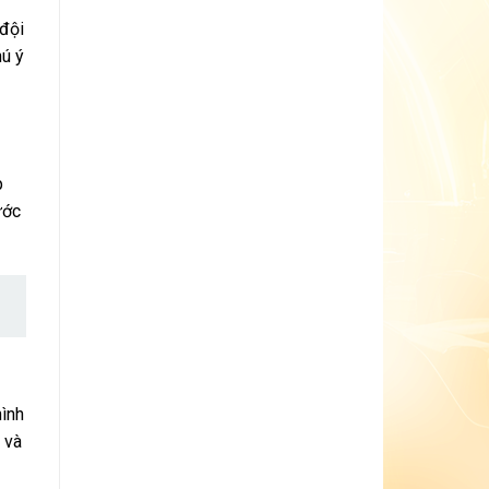
 đội
hú ý
p
ước
hình
 và