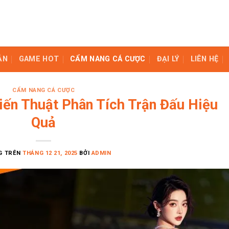
ẪN
GAME HOT
CẨM NANG CÁ CƯỢC
ĐẠI LÝ
LIÊN HỆ
CẨM NANG CÁ CƯỢC
iến Thuật Phân Tích Trận Đấu Hiệu
Quả
G TRÊN
THÁNG 12 21, 2025
BỞI
ADMIN