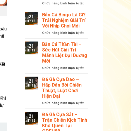
Chức năng bình luận bị tắt
ở
OPEN88
Xổ
–
Số
Trải
Bắn Cá Bingo Là Gì?
21
Miền
Nghiệm
Trải Nghiệm Giải Trí
Th12
Bắc
Giải
Với Nhịp Chơi Mới
 sâu
–
Trí
Chức năng bình luận bị tắt
ở
Game
Linh
hể
Bắn
Quay
Hoạt
Cá
Số
Bắn Cá Thần Tài –
21
Bingo
Quen
Sức Hút Giải Trí
Th12
Là
Thuộc
Mãnh Liệt Đại Dương
Gì?
Tại
Mới
Trải
OPEN88
Kết
Nghiệm
Chức năng bình luận bị tắt
ở
Giải
Bắn
Trí
Cá
Đá Gà Cựa Dao –
21
Với
Thần
Hấp Dẫn Bởi Chiến
Th12
Nhịp
Tài
Thuật, Luật Chơi
Chơi
–
Hiện Đại
Khi
Mới
Sức
Hút
Chức năng bình luận bị tắt
ở
dự
Giải
Đá
Trí
Gà
Đá Gà Cựa Sắt –
21
Mãnh
Cựa
Trận Chiến Kịch Tính
Th12
Liệt
Dao
Khó Quên Tại
Đại
–