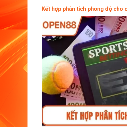
Kết hợp phân tích phong độ cho c