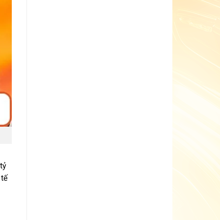
tỷ
 tế