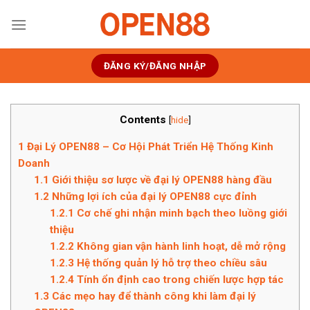
Chuyển
đến
nội
dung
ĐĂNG KÝ/ĐĂNG NHẬP
Contents
[
hide
]
1
Đại Lý OPEN88 – Cơ Hội Phát Triển Hệ Thống Kinh
Doanh
1.1
Giới thiệu sơ lược về đại lý OPEN88 hàng đầu
1.2
Những lợi ích của đại lý OPEN88 cực đỉnh
1.2.1
Cơ chế ghi nhận minh bạch theo luồng giới
thiệu
1.2.2
Không gian vận hành linh hoạt, dễ mở rộng
1.2.3
Hệ thống quản lý hỗ trợ theo chiều sâu
1.2.4
Tính ổn định cao trong chiến lược hợp tác
1.3
Các mẹo hay để thành công khi làm đại lý