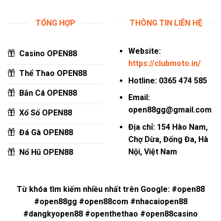
TỔNG HỢP
THÔNG TIN LIÊN HỆ
Website:
Casino OPEN88
https://clubmoto.in/
Thể Thao OPEN88
Hotline:
0365 474 585
Bắn Cá OPEN88
Email:
open88gg@gmail.com
Xổ Số OPEN88
Địa chỉ:
154 Hào Nam,
Đá Gà OPEN88
Chợ Dừa, Đống Đa, Hà
Nội, Việt Nam
Nổ Hũ OPEN88
Từ khóa tìm kiếm nhiều nhất trên Google: #open88
#open88gg #open88com #nhacaiopen88
#dangkyopen88 #openthethao #open88casino